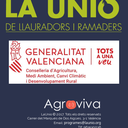
LaUnio © 2017. Tots els drets reservats
Carrer del Marquès de Dos Aigües, 3-1 València
programes@launio.org
Email:
Tlf: 963530036