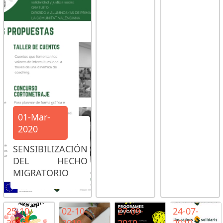
01-Mar-
2020
SENSIBILIZACIÓN
DEL HECHO
MIGRATORIO
25-10-
02-10-
27-09-
24-07-
2019
2019
2019
2019