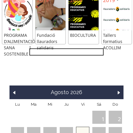
PROGRAMA
Fundació
BIOCULTURA
Tallers
D'ALIMENTACIÓ
llauradors
formatius
SANA I
salidaris
ACOLLIM
SOSTENIBLE
Agosto
2026
Lu
Ma
Mi
Ju
Vi
Sá
Do
1
2