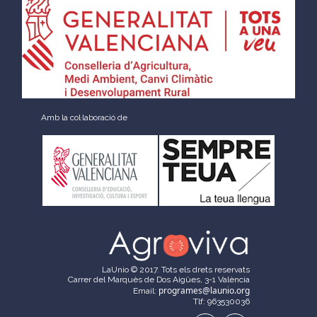
Amb la col·laboració de
LaUnio © 2017. Tots els drets reservats
Carrer del Marquès de Dos Aigües, 3-1 València
programes@launio.org
Email:
Tlf: 963530036