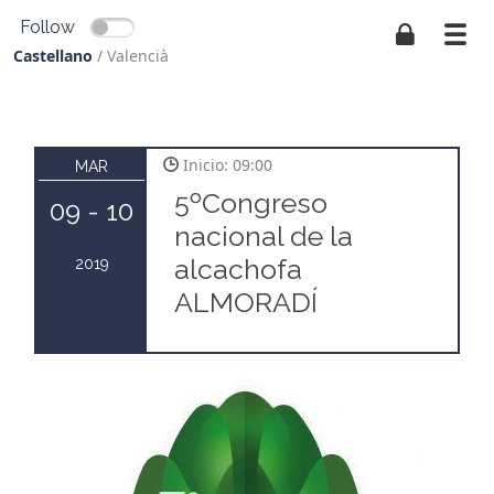
Follow
Castellano
/
Valencià
Inicio: 09:00
MAR
5ºCongreso
09 - 10
nacional de la
alcachofa
2019
ALMORADÍ