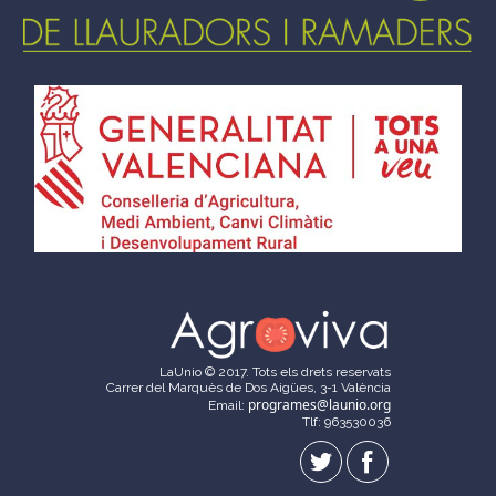
LaUnio © 2017. Tots els drets reservats
Carrer del Marquès de Dos Aigües, 3-1 València
programes@launio.org
Email:
Tlf: 963530036