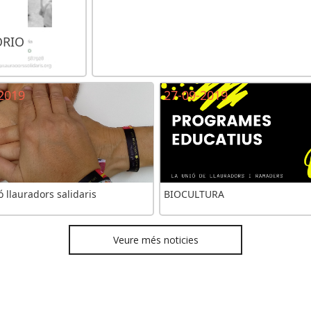
ORIO
2019
27-09-2019
 llauradors salidaris
BIOCULTURA
Veure més noticies