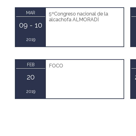
MAR
5ºCongreso nacional de la
alcachofa ALMORADÍ
09 - 10
2019
FEB
FOCO
20
2019