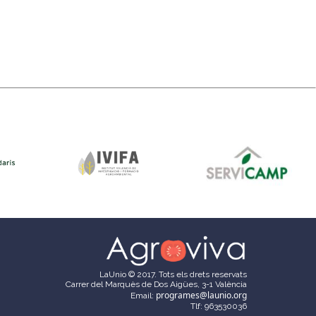
LaUnio © 2017. Tots els drets reservats
Carrer del Marquès de Dos Aigües, 3-1 València
programes@launio.org
Email:
Tlf: 963530036